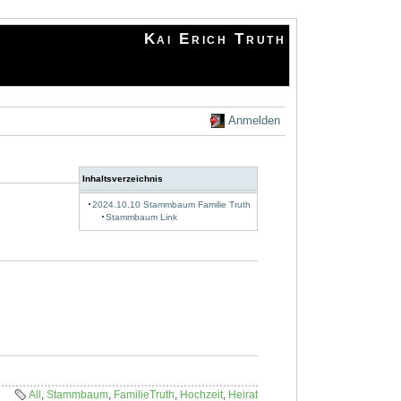
Kai Erich Truth
Anmelden
Inhaltsverzeichnis
2024.10.10 Stammbaum Familie Truth
Stammbaum Link
All
,
Stammbaum
,
FamilieTruth
,
Hochzeit
,
Heirat