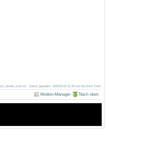
m_familie_truth.txt
· Zuletzt geändert:
2025/01/14 11:26
von
Kai Erich Truth
Medien-Manager
Nach oben