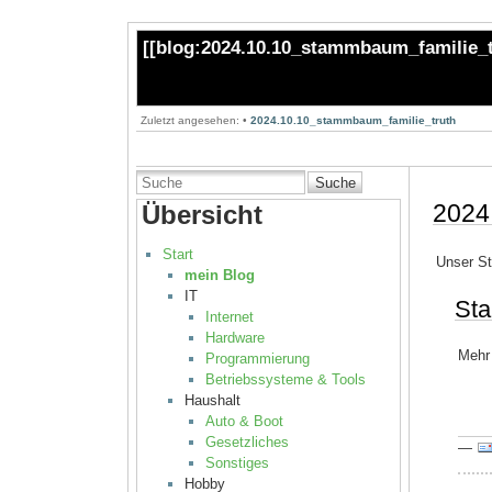
[[
blog:2024.10.10_stammbaum_familie_
Zuletzt angesehen:
•
2024.10.10_stammbaum_familie_truth
Suche
2024
Übersicht
Start
Unser S
mein Blog
IT
St
Internet
Hardware
Mehr 
Programmierung
Betriebssysteme & Tools
Haushalt
Auto & Boot
Gesetzliches
—
Sonstiges
Hobby