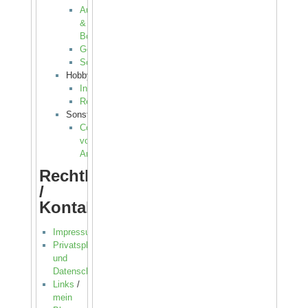
Auto
&
Boot
Gesetzliches
Sonstiges
Hobby
Instrumente
Rezepte
Sonstiges
Cocktailmaschine
von
Andy
Rechtliches
/
Kontakt(e)
Impressum
Privatsphäre
und
Datenschutz
Links
/
mein