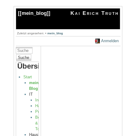
[[
mein_blog
]]
Kai Erich Truth
Zuletzt angesehen:
•
mein_blog
Anmelden
Suche
Übersicht
Start
mein
Blog
IT
Internet
Hardware
Programmierung
Betriebssysteme
&
Tools
Haushalt