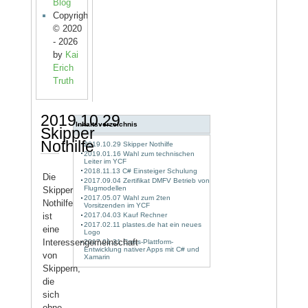
Blog
Copyright
© 2020
- 2026
by
Kai
Erich
Truth
2019.10.29
Inhaltsverzeichnis
Skipper
Nothilfe
2019.10.29 Skipper Nothilfe
2019.01.16 Wahl zum technischen
Leiter im YCF
2018.11.13 C# Einsteiger Schulung
Die
2017.09.04 Zertifikat DMFV Betrieb von
Flugmodellen
Skipper
2017.05.07 Wahl zum 2ten
Nothilfe
Vorsitzenden im YCF
ist
2017.04.03 Kauf Rechner
2017.02.11 plastes.de hat ein neues
eine
Logo
Interessengemeinschaft
2017.01.31 Cross-Plattform-
Entwicklung nativer Apps mit C# und
von
Xamarin
Skippern,
die
sich
ohne