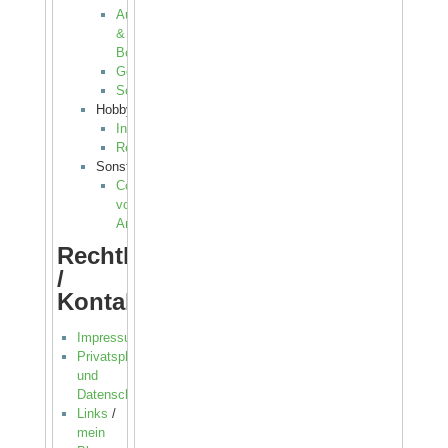
Auto
&
Boot
Gesetzliches
Sonstiges
Hobby
Instrumente
Rezepte
Sonstiges
Cocktailmaschine
von
Andy
Rechtliches
/
Kontakt(e)
Impressum
Privatsphäre
und
Datenschutz
Links
/
mein