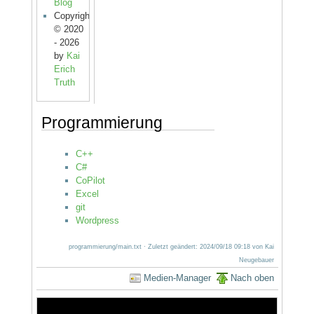
Blog
Copyright
© 2020
- 2026
by
Kai
Erich
Truth
Programmierung
C++
C#
CoPilot
Excel
git
Wordpress
programmierung/main.txt
· Zuletzt geändert:
2024/09/18 09:18
von
Kai
Neugebauer
Medien-Manager
Nach oben