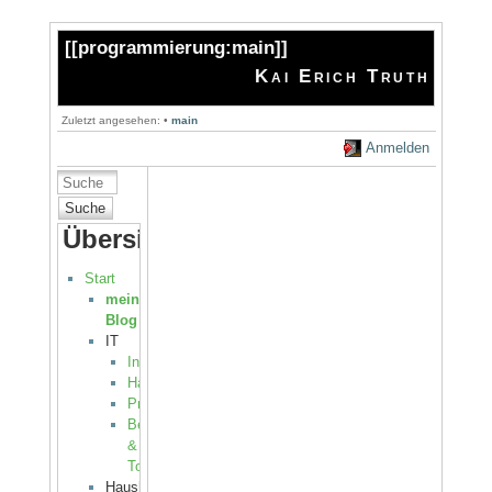
[[
programmierung:main
]]
Kai Erich Truth
Zuletzt angesehen:
•
main
Anmelden
Suche
Übersicht
Start
mein
Blog
IT
Internet
Hardware
Programmierung
Betriebssysteme
&
Tools
Haushalt