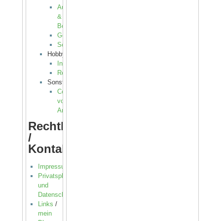
Auto
&
Boot
Gesetzliches
Sonstiges
Hobby
Instrumente
Rezepte
Sonstiges
Cocktailmaschine
von
Andy
Rechtliches
/
Kontakt(e)
Impressum
Privatsphäre
und
Datenschutz
Links
/
mein