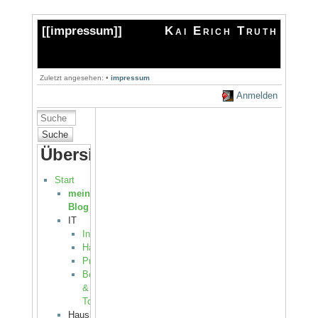
[[
impressum
]]
Kai Erich Truth
Zuletzt angesehen:
•
impressum
Anmelden
Suche
Übersicht
Start
mein
Blog
IT
Internet
Hardware
Programmierung
Betriebssysteme
&
Tools
Haushalt